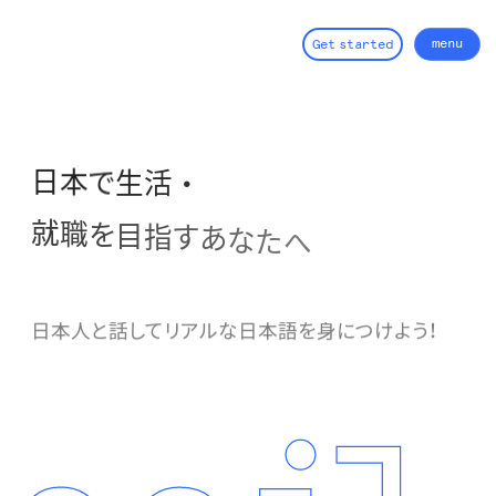
menu
G
e
t
s
t
a
r
t
e
d
close
活
生
で
本
・
日
就
職
を
目
指
す
あ
な
た
へ
日
本
人
と
話
し
て
リ
ア
ル
な
日
本
語
を
身
に
つ
け
よ
う
！